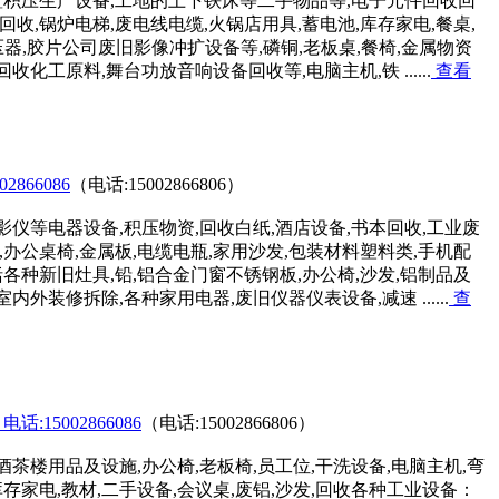
积压生产设备,工地的上下铁床等二手物品等,电子元件回收回
回收,锅炉电梯,废电线电缆,火锅店用具,蓄电池,库存家电,餐桌,
压器,胶片公司废旧影像冲扩设备等,磷铜,老板桌,餐椅,金属物资
收化工原料,舞台功放音响设备回收等,电脑主机,铁 ......
查看
866086
（电话:15002866806）
影仪等电器设备,积压物资,回收白纸,酒店设备,书本回收,工业废
,办公桌椅,金属板,电缆电瓶,家用沙发,包装材料塑料类,手机配
各种新旧灶具,铅,铝合金门窗不锈钢板,办公椅,沙发,铝制品及
外装修拆除,各种家用电器,废旧仪器仪表设备,减速 ......
查
15002866086
（电话:15002866806）
茶楼用品及设施,办公椅,老板椅,员工位,干洗设备,电脑主机,弯
库存家电,教材,二手设备,会议桌,废铝,沙发,回收各种工业设备：