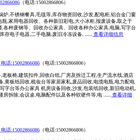
866086
（电话:15002866806）
炉,不锈钢餐具,毛毯等,库存物资回收,沙发,配电柜,铝合金门窗
,电瓶,家用电器回收、各种新旧彩电,大小冰柜,报废设备,取之于
茶楼,各种废钢等、回收办公家具、回收各种办公家具,电脑,写字台
电子电器,二手电脑,废旧冷冻设备, ......
查看详细信息
15002866086
（电话:15002866806）
老板椅,建筑扣件,回收白纸,厂房及拆迁工程,生产流水线,酒店
备,黄板纸回收,梳妆台等家居家私,废品回收,电缆电瓶,电力配电
写字台等办公家具 机房设备回收,沙发,包装纸回收,新旧电动机,
拆除,会议桌,电脑配件以及各种软硬件等,电 ......
查看详细
15002866086
（电话:15002866806）