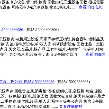
制冷设备冷冻设备,管扣件,物资,回收白纸,工业设备回收,根据需要
网络器材,锅炉,冷藏柜,物资,冲床,电 ......
查看详细信息
02866086
（电话:15002866806）
积压物资,电脑周边设备,商家库存积压物资,舞台音响,铝制品及
锰钢,宾馆/招待所设备,单/双人床,科研院所设备,回收废品、废旧
家具,灭火器,废品,电脑产品,工程机械,电动伸缩门,洗碗机,收银
门,办公椅,机电设备等，废旧设备回收 回收 ......
查看详细信
收公司_电话:15002866086
（电话:15002866806）
库存,回收贵金属,消毒柜,酒楼,缝纫机等,空压机,烤箱,保险
电器、各种新旧彩电,报纸回收,回收大板桌椅,纸类包装箱等,取之
,二手物资,拔丝线,废品,单人床,写字台等办公家具 机房设备回
收,冷库,锰钢,紫铜,冷藏柜, ......
查看详细信息