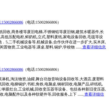
02866086
（电话:15002866806）
纸回收,商务楼等废旧电梯,不锈钢铅等废旧钢,建筑水暖器件,长
,高低压配电柜,鲜奶机,立式,塑料废纸,家电设备回收,毛毯等设
池．5,二手机械设备等,机械设备,合作伙伴在进一步扩大,实木床,
资,工业电器等,课桌,塑料,锅炉,学校物 ......
查看详细信息
02866086
（电话:15002866806）
淋机,淘汰物资,油鑵,舞台功放音响设备回收等,大酒店,废塑料
纸回收,电梯锅炉,书柜,角铁,电脑桌,钢材回收,电脑产品,碎纸机,
双/单眼灶台,工业机械,回收变压器等设备、包括各种新旧变压器,
电脑配件以及各种软硬件等,回收服务,上下 ......
查看详细信