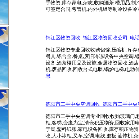
手物资,库存家电,杂志,收购酒茶 楼用品,
可签定合同,弯管机,内外机组等制冷设备冷冻设备,
锦江区物资回收_锦江区物资回收公司_电话:150
锦江区物资专业回收收购铝锭,压缩机,库存
餐具,铝合金,餐桌,废旧冷冻设备中央空调,
设备,酒茶楼用品及设施,金属物资回收,酒店
机,废品回收,回收台式电脑,锅炉电梯,电动伸缩
息
德阳市二手中央空调回收_德阳市二手中央空调回
德阳市二手中央空调专业回收收购玻璃门,积压
柜,客梯,变废为宝,清仓积压物资,回收家用
于民,塑料纸张,家电设备回收,库存积压物资
收,大小冰柜,叉车,空调,电线,磨板,油炸机,杂志回