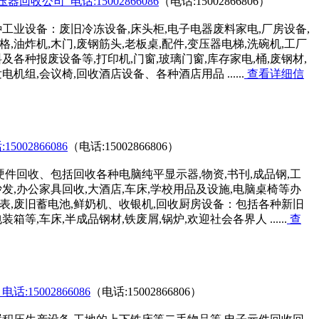
收公司_电话:15002866086
（电话:15002866806）
业设备：废旧冷冻设备,床头柜,电子电器废料家电,厂房设备,
,油炸机,木门,废钢筋头,老板桌,配件,变压器电梯,洗碗机,工厂
及各种报废设备等,打印机,门窗,玻璃门窗,库存家电,桶,废钢材,
机组,会议椅,回收酒店设备、各种酒店用品 ......
查看详细信
02866086
（电话:15002866806）
件回收、包括回收各种电脑纯平显示器,物资,书刊,成品钢,工
沙发,办公家具回收,大酒店,车床,学校用品及设施,电脑桌椅等办
仪表,废旧蓄电池,鲜奶机、收银机,回收厨房设备：包括各种新旧
箱等,车床,半成品钢材,铁废屑,锅炉,欢迎社会各界人 ......
查
15002866086
（电话:15002866806）