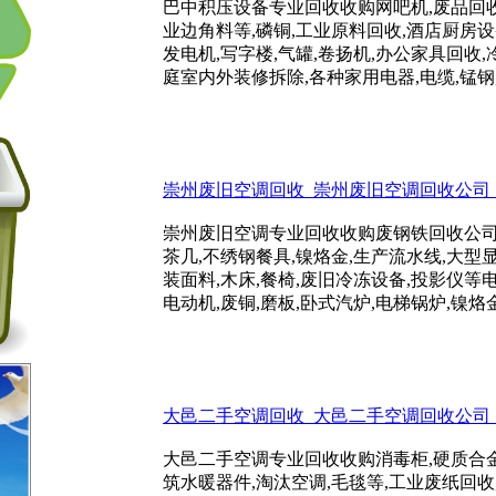
巴中积压设备专业回收收购网吧机,废品回收
业边角料等,磷铜,工业原料回收,酒店厨房设备
发电机,写字楼,气罐,卷扬机,办公家具回收,
庭室内外装修拆除,各种家用电器,电缆,锰钢,食品
崇州废旧空调回收_崇州废旧空调回收公司_电话:
崇州废旧空调专业回收收购废钢铁回收公司,
茶几,不绣钢餐具,镍烙金,生产流水线,大
装面料,木床,餐椅,废旧冷冻设备,投影仪等
电动机,废铜,磨板,卧式汽炉,电梯锅炉,镍烙金,
大邑二手空调回收_大邑二手空调回收公司_电话:
大邑二手空调专业回收收购消毒柜,硬质合金
筑水暖器件,淘汰空调,毛毯等,工业废纸回收