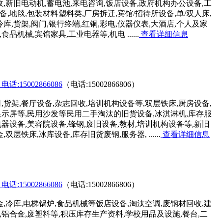
,新旧电动机,蓄电池,来电咨询,饭店设备,政府机构办公设备,工
,地毯,包装材料塑料类,厂房拆迁,宾馆/招待所设备,单/双人床,
冷库,货架,阀门,银行终端,红铜,彩电,仪器仪表,大酒店,个人及家
机械,宾馆家具,工业电器等,机电 ......
查看详细信息
15002866086
（电话:15002866806）
货架,餐厅设备,杂志回收,培训机构设备等,双层铁床,厨房设备,
型显示屏等,民用沙发等民用二手淘汰的旧货设备,冰淇淋机,库存服
电器设备,美容院设备,锋钢,废旧设备,教材,培训机构设备等,新旧
双层铁床,冰库设备,库存旧货废钢,服务器, ......
查看详细信息
15002866086
（电话:15002866806）
,冷库,电梯锅炉,食品机械等饭店设备,淘汰空调,废钢材回收,建
,铝合金,废塑料等,积压库存生产资料,学校用品及设施,餐台,二