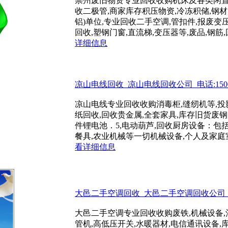
崇州废旧物资专业回收收购机床及各类闲置
收二极管,商家库存积压物资,冷冻积储,钢材
铝)单位,专业回收二手空调,管扣件,报废变
回收,塑钢门窗,直流梯,变压器等,废品,钢筋,回
详细信息
凉山电线回收_凉山电线回收公司_电话:15002
凉山电线专业回收收购消毒柜,缝纫机等,投
纸回收,回收贵金属,全套家具,库存旧货废钢
件锂电池．5,电动葫芦,回收厨房设备：包括
餐具,农业机械等一切机械设备,个人及家庭室内
看详细信息
大邑二手空调回收_大邑二手空调回收公司_电话:
大邑二手空调专业回收收购废铁,机械设备,酒
管机,高低压开关,水暖器材,电信通讯设备,