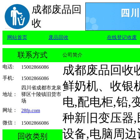
成都废品回
收
网站首页
废品回收
在线登记收废
联系方式
公司简介
成都废品回收收
电话
:
15002866086
手机
:
15002866086
鲜奶机、收银
四川省成都市龙泉
地址：
驿区十陵镇旧货市
电,配电柜,铅
场
网址：
28fp.com
种新旧变压器
微信：
15002866086
设备,电脑周边
回收类别