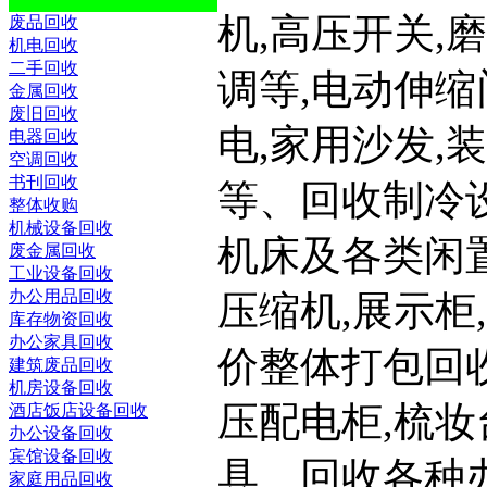
机,高压开关,
废品回收
机电回收
二手回收
调等,电动伸缩
金属回收
废旧回收
电,家用沙发,
电器回收
空调回收
书刊回收
等、回收制冷设
整体收购
机械设备回收
机床及各类闲置
废金属回收
工业设备回收
办公用品回收
压缩机,展示柜
库存物资回收
办公家具回收
价整体打包回
建筑废品回收
机房设备回收
压配电柜,梳妆
酒店饭店设备回收
办公设备回收
宾馆设备回收
具、回收各种办
家庭用品回收