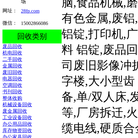
脑,食品机械,
场
网址：
28fp.com
有色金属,废铝
微信：
15002866086
铝锭,打印机,
回收类别
料 铝锭,废品
废品回收
机电回收
二手回收
司废旧影像冲扩
金属回收
废旧回收
字楼,大小型齿
电器回收
空调回收
书刊回收
备,单/双人床
整体收购
机械设备回收
等,厂房拆迁,
废金属回收
工业设备回收
办公用品回收
缆电线,硬质合
库存物资回收
办公家具回收