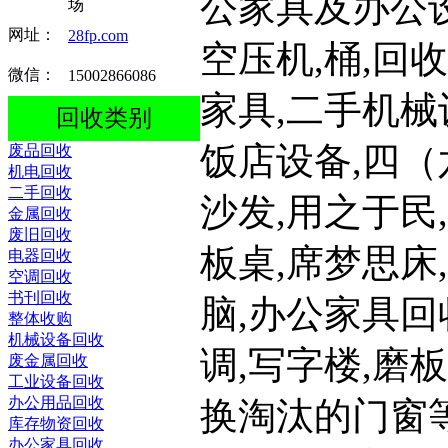
公家具及办公设
场
网址：
28fp.com
空压机,桶,回
微信：
15002866086
家具,二手机械
回收类别
饭店设备,四（
废品回收
机电回收
二手回收
沙发,用之于民
金属回收
废旧回收
板桌,席梦思床
电器回收
空调回收
书刊回收
脑,办公家具回
整体收购
机械设备回收
调,写字楼,磨板
废金属回收
工业设备回收
办公用品回收
换淘汰的门窗等
库存物资回收
办公家具回收