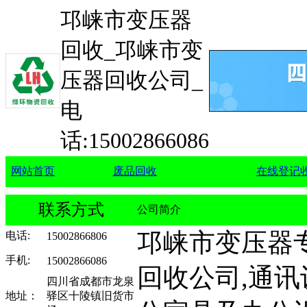
邛崃市变压器
回收_邛崃市变
压器回收公司_
电
话:15002866086
网站首页
废品回收
在线登记
联系方式
公司简介
邛崃市变压器
电话
:
15002866806
手机
:
15002866086
回收公司,通讯
四川省成都市龙泉
地址：
驿区十陵镇旧货市