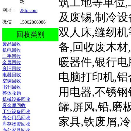
筑工地等单位,
场
网址：
28fp.com
及废锡,制冷设
微信：
15002866086
双人床,缝纫机
回收类别
备,回收废木材
废品回收
机电回收
二手回收
暖器件,银行电
金属回收
废旧回收
电脑打印机,铝
电器回收
空调回收
书刊回收
用电器,不锈钢
整体收购
机械设备回收
罐,屏风,铅,磨
废金属回收
工业设备回收
办公用品回收
家具,铁废屑,
库存物资回收
办公家具回收