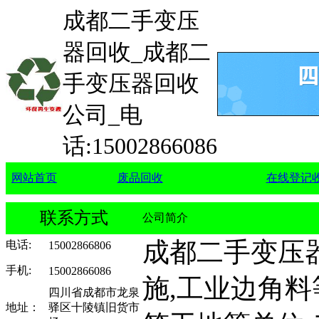
成都二手变压
器回收_成都二
手变压器回收
公司_电
话:15002866086
网站首页
废品回收
在线登记
联系方式
公司简介
成都二手变压
电话
:
15002866806
手机
:
15002866086
施,工业边角料
四川省成都市龙泉
地址：
驿区十陵镇旧货市