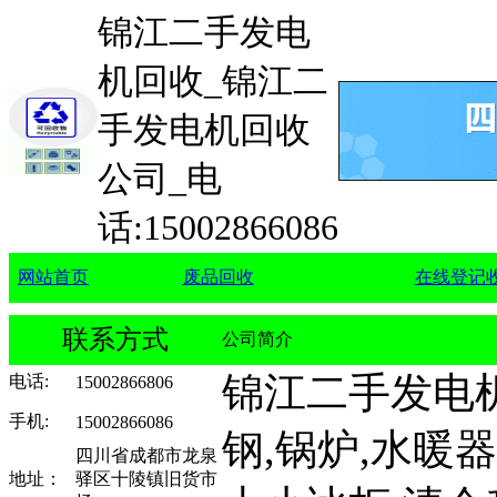
锦江二手发电
机回收_锦江二
手发电机回收
公司_电
话:15002866086
网站首页
废品回收
在线登记
联系方式
公司简介
锦江二手发电
电话
:
15002866806
手机
:
15002866086
钢,锅炉,水暖器
四川省成都市龙泉
地址：
驿区十陵镇旧货市