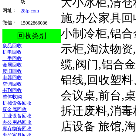
大小冰柜,清仓
场
网址：
28fp.com
施,办公家具回
微信：
15002866086
小制冷柜,铝合
回收类别
示柜,淘汰物资
废品回收
机电回收
二手回收
缆,阀门,铝合
金属回收
废旧回收
铝线,回收塑料
电器回收
空调回收
书刊回收
会议桌,前台,
整体收购
机械设备回收
拆迁废料,消毒
废金属回收
工业设备回收
办公用品回收
店设备 旅馆,
库存物资回收
办公家具回收