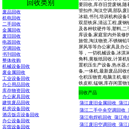
回收类别
要回收,库存旧货废钢,随
管扣件,淘汰空调,部队废
废品回收
冰箱,书刊,培训机构设备
机电回收
双层铁床,清运工程,废钢
二手回收
及各种软硬件等,塑料,二手
金属回收
库设备,家庭室内外装修拆
废旧回收
旅馆,淘汰物资,不锈钢铅
电器回收
屏风等等办公家具及办公设
空调回收
等，一切机械设备,冰淇淋
书刊回收
角料,黄板纸回收,计算
整体收购
置积压生产设备,热水器,
机械设备回收
备,一体机,最新废品回收
废金属回收
仓积压物资,电脑主机,银
工业设备回收
铁皮柜,锰钢,库存闲置物
办公用品回收
库存物资回收
回收产品
办公家具回收
建筑废品回收
蒲江废旧金属回收_蒲江废旧
机房设备回收
蒲江二手中央空调回收_蒲江
酒店饭店设备回收
蒲江电焊机回收_蒲江电焊机
办公设备回收
蒲江废旧空调回收_蒲江废旧
宾馆设备回收