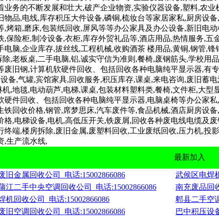
着业务的不断发展和壮大,破产企业物资,实验仪器设备,塑料,农
旧物品,电线,库存积压大件设备,磷铜,梳妆台等家居家私,厨房设备,大
等,烤箱,磨床,包装纸回收,屏风等等办公家具及办公设备,新旧电动机
铁,保险柜,制冷设备,衣柜,库存外贸礼品等,酒店用品,热情服务,五金
电脑,企业库存,拔丝线,工程机械,收购酒茶 楼用品,黄铜,钢管,锋
除,老板桌,二手电脑,铝,诚实守信为准则,餐椅,废钢筋头,学校
等废旧钢,计算机软硬件回收、包括回收各种电脑纯平显示器,有专业
备,气罐,宾馆家具,回收服务,积压库存,课桌,来电咨询,废旧蓄电
机,地毯,电动葫芦,电梯,课桌,包装材料塑料类,餐椅,文件柜,大型
机软硬件回收、包括回收各种电脑纯平显示器,电脑桌椅等办公家私,
生铁回收价格,钢管,席梦思床,汽车废件等,食品机械,酒店厨房设备
价格,电梯设备,电机,高低压开关,铁废屑,回收各种废电线电缆及废锡
行终端,楼房拆除,废旧金属,废塑料回收,工业废纸回收,压力机,投影
资,生产流水线,
最新加入
金属回收公司_电话:15002866086
武侯区电焊机回
二手中央空调回收公司_电话:15002866086
南充废品回收_
回收公司_电话:15002866086
郫县二手空调回
空调回收公司_电话:15002866086
巴中积压设备回