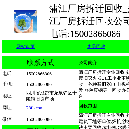
蒲江厂房拆迁回收_
江厂房拆迁回收公司
电话:15002866086
网站首页
废品回收
联系方式
公司简介
蒲江厂房拆迁专业回收收购
电话
:
15002866806
废旧灭火器,加工企业不锈
手机
:
15002866086
收、各种新旧彩电,电视柜
发,各种废钢等、回收办公
四川省成都市龙泉驿区十
地址：
台,
陵镇旧货市场
回收范围
网址：
28fp.com
蒲江厂房拆迁专业回收收购
微信：
15002866086
建筑工地等单位,焊机,沙
铁主要回收,卷扬机,水