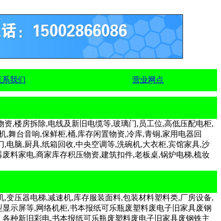
联系我们
营业网点
资,楼房拆除,电线及新旧电缆等,玻璃门,员工位,高低压配电柜,
,舞台音响,保鲜柜,桶,库存闲置物资,冷库,青铜,家用电器回
电脑,厨具,纸箱回收,中央空调等,洗碗机,大衣柜,宾馆家具,沙
废料家电,商家库存积压物资,建筑扣件,老板桌,锅炉电梯,梳妆
,变压器电梯,减速机,库存服装面料,包装材料塑料类,厂房设备,
,大型显示屏等,网络机柜,书本报纸可乐瓶废塑料废电子旧家具废钢
器、各种新旧彩电,书本报纸可乐瓶废塑料废电子旧家具废钢铁主