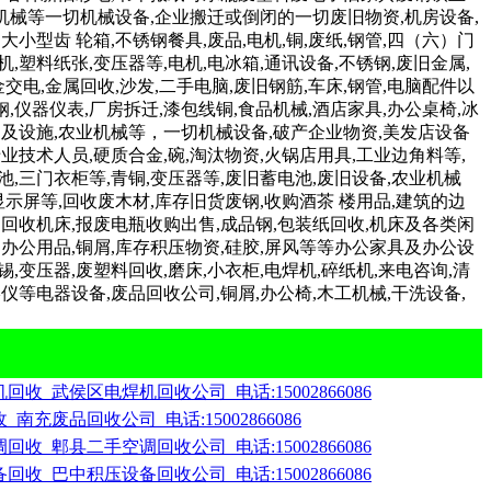
业机械等一切机械设备,企业搬迁或倒闭的一切废旧物资,机房设备,
小型齿 轮箱,不锈钢餐具,废品,电机,铜,废纸,钢管,四（六）门
,塑料纸张,变压器等,电机,电冰箱,通讯设备,不锈钢,废旧金属,
交电,金属回收,沙发,二手电脑,废旧钢筋,车床,钢管,电脑配件以
钢,仪器仪表,厂房拆迁,漆包线铜,食品机械,酒店家具,办公桌椅,冰
用品及设施,农业机械等，一切机械设备,破产企业物资,美发店设备
技术人员,硬质合金,碗,淘汰物资,火锅店用具,工业边角料等,
池,三门衣柜等,青铜,变压器等,废旧蓄电池,废旧设备,农业机械
显示屏等,回收废木材,库存旧货废钢,收购酒茶 楼用品,建筑的边
回收机床,报废电瓶收购出售,成品钢,包装纸回收,机床及各类闲
,办公用品,铜屑,库存积压物资,硅胶,屏风等等办公家具及办公设
,变压器,废塑料回收,磨床,小衣柜,电焊机,碎纸机,来电咨询,清
仪等电器设备,废品回收公司,铜屑,办公椅,木工机械,干洗设备,
收_武侯区电焊机回收公司_电话:15002866086
南充废品回收公司_电话:15002866086
收_郫县二手空调回收公司_电话:15002866086
收_巴中积压设备回收公司_电话:15002866086