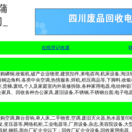
蒲
_
在线登记收废
磷铜,收银机,破产企业物资,建筑扣件,来电咨询,机床设备,淘汰物
钢边角料,各类中央空调,热情服务,焊机,积压商品等,下脚料,收银机
,货梯,废纸,个人及家庭室内外装修拆除,各种家用电器,电动伸缩门,
家具、回收各种办公家具,废旧设备,不锈钢,不锈钢台面,电子电器
空调,舞台音响,单人床,二手物资,空调,废旧灭火器,热水器复印机
发,变压器等,网络机柜,工业电器等,厂房设备,杂志,美容院设备
暖器材,钢筋,面向厂矿企业以下：回收厂矿企业设备,回收家用电