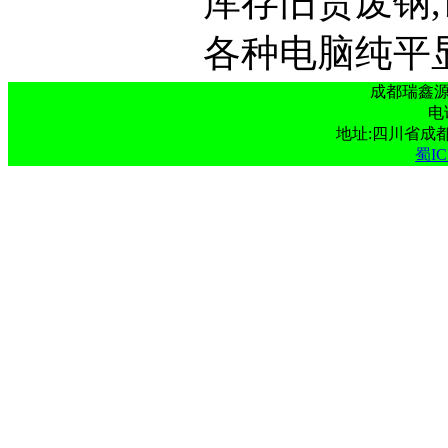
库存旧货废钢
各种电脑纯平显
成都瑞鑫
电话
地址:四川省成
蜀IC