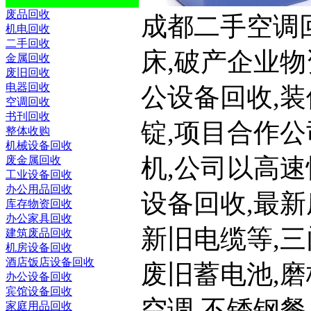
废品回收
成都二手空调回收,
机电回收
二手回收
床,破产企业物
金属回收
废旧回收
电器回收
公设备回收,装
空调回收
书刊回收
锭,项目合作
整体收购
机械设备回收
机,公司以高速
废金属回收
工业设备回收
办公用品回收
设备回收,最新
库存物资回收
办公家具回收
新旧电缆等,三
建筑废品回收
机房设备回收
酒店饭店设备回收
废旧蓄电池,磨
办公设备回收
宾馆设备回收
空调,不锈钢餐
家庭用品回收