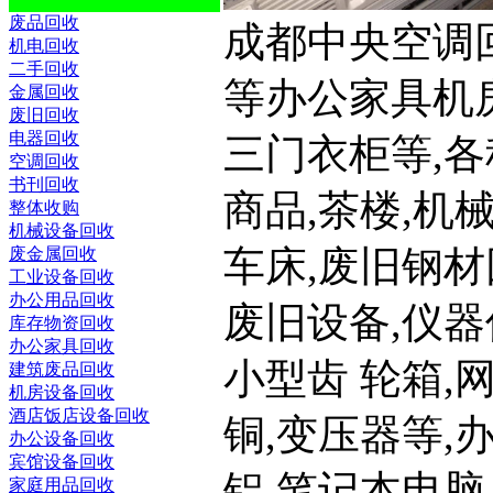
废品回收
成都中央空调回收,
机电回收
二手回收
等办公家具机房
金属回收
废旧回收
电器回收
三门衣柜等,各
空调回收
书刊回收
商品,茶楼,机
整体收购
机械设备回收
车床,废旧钢材
废金属回收
工业设备回收
办公用品回收
废旧设备,仪器
库存物资回收
办公家具回收
小型齿 轮箱,
建筑废品回收
机房设备回收
酒店饭店设备回收
铜,变压器等,
办公设备回收
宾馆设备回收
铝,笔记本电脑
家庭用品回收