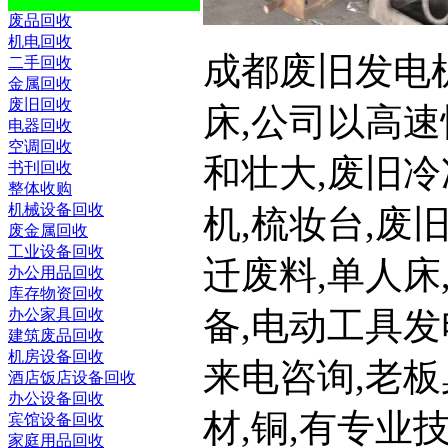
废品回收
机电回收
成都废旧发电机回收
二手回收
金属回收
废旧回收
床,公司以高速
电器回收
空调回收
和壮大,废旧冷
书刊回收
整体收购
机械设备回收
机,梳妆台,废
废金属回收
工业设备回收
迁废料,单人床
办公用品回收
库存物资回收
备,电动工具发
办公家具回收
建筑废品回收
机房设备回收
来电咨询,老板
酒店饭店设备回收
办公设备回收
材,铜,有专业
宾馆设备回收
家庭用品回收