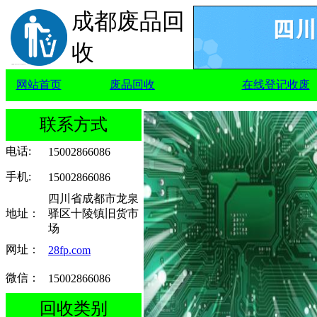
成都废品回
收
网站首页
废品回收
在线登记收废
联系方式
电话
:
15002866086
手机
:
15002866086
四川省成都市龙泉
地址：
驿区十陵镇旧货市
场
网址：
28fp.com
微信：
15002866086
回收类别