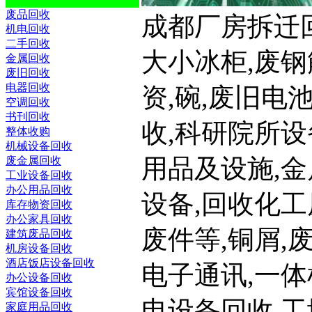
废品回收
成都厂房拆迁回收,
机电回收
二手回收
大小冰柜,废钢
金属回收
废旧回收
电器回收
资,碗,废旧电
空调回收
书刊回收
收,科研院所设
整体收购
机械设备回收
用品及设施,金
废金属回收
工业设备回收
办公用品回收
设备,回收化工
库存物资回收
办公家具回收
废件等,铜屑,
建筑废品回收
机房设备回收
酒店饭店设备回收
电子通讯,一体
办公设备回收
宾馆设备回收
电设备回收,
家庭用品回收